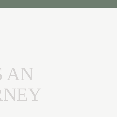
S AN
RNEY